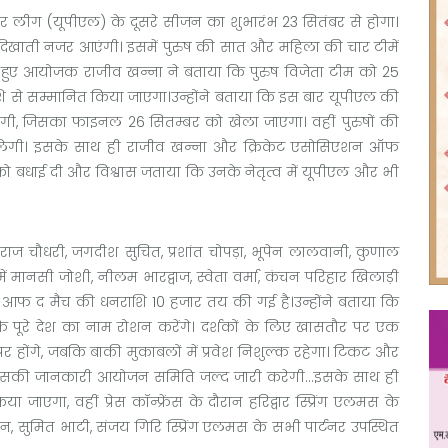
ियर लीग (यूपीएल) के दूसरे सीजन का शुभारंभ 23 सितंबर से होगा।
 दम दिखाती नजर आएंगी। इसमें पुरुष की सात और महिला की चार टीमें
ेते हुए आयोजक राजीव खन्ना ने बताया कि पुरुष विजेता टीम को 25
े सम्मानित किया जाएगा।उन्होंने बताया कि इस बार यूपीएल की
ोगी, जिसका फाइनल 26 सितम्बर को खेला जाएगा। वहीं पुरुषों की
 चलेगी। इसके साथ ही राजीव खन्ना और क्रिकेट एसोसिएशन ऑफ
को बधाई दी और विश्वास जताया कि उनके नेतृत्व में यूपीएल और भी
ुवराज चौधरी, जगदीश सुचित, प्रशांत चोपड़ा, भूपेन लालवानी, कुणाल
ें मानसी जोशी, नीलम भारद्वाज, स्वेता वर्मा, कंचन परिहार खिलाड़ी
न आफ द मैच की धनराशि 10 हजार तय की गई है।उन्होंने बताया कि
ि पूरे देश का नाम रोशन करेंगे। दर्शकों के लिए खासतौर पर एक
पर होंगे, जबकि बाकी मुकाबलों में प्रवेश निशुल्क रहेगा। टिकट और
 जिसकी जानकारी आयोजन समिति जल्द जारी करेगी…इसके साथ ही
 जाएगा, वहीं प्रेस कॉन्फ्रेंस के दौरान हरिद्वार स्प्रिंग एलमस के
न, सुमित भाटी, संजय गिरि स्प्रिंग एलमस के सभी पार्टनर उपस्थित