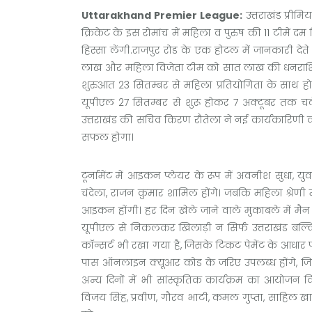
Uttarakhand Premier League:
उत्तराखंड प्रीम
क्रिकेट के इस रोमांच में महिला व पुरुष की 11 टीमें
हिस्सा लेंगी.राजपुर रोड के एक होटल में जानकारी द
लाख और महिला विजेता टीम को सात लाख की धनराशि स
शुरुआत 23 सितम्बर से महिला प्रतियोगिता के साथ ह
यूपीएल 27 सितम्बर से शुरू होकर 7 अक्टूबर तक
उत्तराखंड की सचिव किरण रौतेला ने नई कार्यकारिणी 
सफल होगा।
टूर्नामेंट में आइकन प्लेयर के रूप में अवनीश सुधा, य
चंदेला, राजन कुमार शामिल होंगे। जबकि महिला श्रेणी म
आइकन होंगी। हर दिन खेले जाने वाले मुकाबले में मै
यूपीएल से निकलकर खिलाड़ी न सिर्फ उत्तराखंड बल्क
कॉन्सर्ट भी रखा गया है, जिसके टिकट पेमेंट के आधार 
पास ऑनलाइन क्यूआर कोड के जरिए उपलब्ध होंगे,
अन्य दिनों में भी सांस्कृतिक कार्यक्रम का आयोजन किया
विजय सिंह, प्रवीण, गौरव भाटी, कमल गुप्ता, साहिल खा