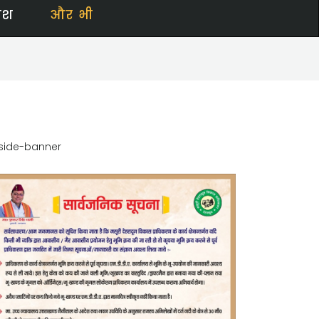
ेश
और भी