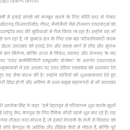
्षित विकल्प मिलेगा।
े वर्षों में हवाई संपर्क को मजबूत करने के लिए नीति स्तर से लेकर
थौरागढ़, चिन्यालीसौड़, गौचर, नैनीसैनी जैसे रीज़नल एयरपोर्ट्स को
तरराष्ट्रीय स्तर की सुविधाओं से लैस किया जा रहा है। उन्होंने यह भी
से चल रहा है, जो कुमाऊं क्षेत्र के लिए एक बड़ा परिवर्तनकारी कदम
्देश्य उत्तराखंड को हवाई, रेल और सड़क मार्ग से तीव्र और सुलभ
 को बल मिलेगा, बल्कि राज्य में निवेश, व्यापार और रोजगार के नए
 "एयर कनेक्टिविटी इम्प्रूवमेंट प्रोजेक्ट" के अंतर्गत एयरलाइंस
ुख्यमंत्री ने इस अवसर पर एयर इंडिया एक्सप्रेस को धन्यवाद देते
 यह सेवा प्रारंभ की है। उन्होंने यात्रियों को शुभकामनाएं देते हुए
 सिद्ध होगी और भविष्य में अन्य प्रमुख महानगरों से भी उत्तराखंड
्री आलोक सिंह ने कहाः "हमें देहरादून से परिचालन शुरू करके खुशी
घरेलू केंद्र, बेंगलुरु के लिए दैनिक सीधी उड़ानें शुरू कर रहे हैं। यह
ा तीसरा नया स्टेशन है, जो हमारे नेटवर्क के तेजी से विस्तार को
धे बेंगलुरु के आर्थिक और शैक्षिक केंद्रों से जोड़ता है, बल्कि पूरे