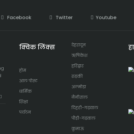
Facebook
Twitter
Youtube
देहरादून
क्विक लिंक्स
ह
ऋषिकेश
हरिद्वार
ng
होम
d
रुड़की
आल पोस्ट
अल्मोड़ा
धार्मिक
नैनीताल
शिक्षा
टिहरी-गढ़वाल
पर्यटन
पौड़ी-गढ़वाल
कुमाऊं