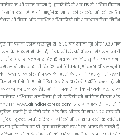
ेक्शन भी प्रदान करता है। हमारे बेड़े में अब 115 से अधिक विमान
िर्माण कर रहे हैं जो आधुनिक भारत की आकांक्षाओं को दर्शाता
ा निरीक्षण भी किया और संबंधित अधिकारियों को आवश्यक दिशा-निर्देश
लुरु की पहली उड़ान देहरादून से 16:30 बजे रवाना हुई और 19:30 बजे
ेंगलुरु के माध्यम से चेन्नई, गोवा, कोच्चि, कोझीकोड, मंगलुरु, उत्तरी
जयवाड़ा और विशाखापत्तनम सहित 18 गंतव्यों के लिए सुविधाजनक वन-
क्सप्रेस ने जानकारी दी कि देश की विविधतापूर्ण कला और संस्कृति
ी 'टेल्स ऑफ इंडिया' पहल के हिस्से के रूप में, देहरादून से पहली
न, गर्व से' ऐपण' से प्रेरित एक टेल आर्ट को प्रदर्शित करता है, जो
िक कला का एक रूप है।उन्होंने जानकारी दी कि नेटवर्क विस्तार के
ायरेक्ट' अभियान शुरू किया है, जो यात्रियों को सर्वोत्तम किराए और
ेता वेबसाइट www.airindiaexpress.com और मोबाइल ऐप पर सीधे
धे बुकिंग करते हैं, वे प्रोमो कोड और बैंक ऑफ़र के साथ 20% तक की
विधा शुल्क, छात्रों, वरिष्ठ नागरिकों और सशस्त्र बलों के कर्मियों
ूट पर हॉट मील का प्री-बुक करने जैसे लाभों का आनंद ले सकते हैं।
से बुकिंग करने वाले मेहमानों को घरेलू उड़ानों पर 250 रुपये और