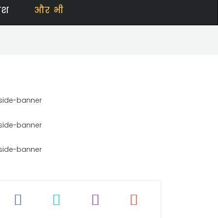
ेश
और भी