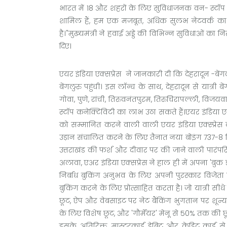
भारत में 18 और शहरों के लिए सुविधाजनक वन- स्टॉप कन
शामिल हैं, हम एक मजबूत, अधिक सुलभ नेटवर्क का न
है।"मुख्यमंत्री ने हवाई अड्डे की विभिन्न सुविधाओं क
दिए।
एयर इंडिया एक्सप्रेस ने जानकारी दी कि देहरादून -बेंग
बेंगलुरु पहुंची। इस लॉन्च के साथ, देहरादून से यात्री ब
गोवा, पुणे, रांची, तिरुवनंतपुरम, तिरुचिरापल्ली, वि
स्टॉप कनेक्टिविटी का लाभ उठा सकते हैं।एयर इंडिया ए
को सम्मानित करने वाली वाली एयर इंडिया एक्स्प्रेस क
उड़ान संचालित करने के लिए तैनात नया बोइंग 737-8 विमा
उत्तराखंड की फर्श और दीवार पर की जाने वाली पारंपर
अलावा, एअर इंडिया एक्सप्रेस ने हाल ही में अपना 'बुक ड
निर्बाध बुकिंग अनुभव के लिए अपनी पुरस्कार विज
बुकिंग करने के लिए प्रोत्साहित करता है। जो यात्री सी
छूट, ऐप और वेबसाइट पर नेट बैंकिंग भुगतान पर शून्य सु
के लिए विशेष छूट, और 'गौर्मेयर' मेनू से 50% तक की छ
इसके अतिरिक्त, मास्टरकार्ड डेबिट और क्रेडिट कार्ड 