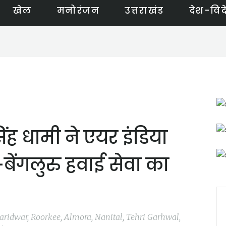
खेल
मनोरंजन
उत्तराखंड
देश-विद
 सिंह धामी ने एयर इंडिया
-बेंगलुरु हवाई सेवा का
Haridwar, Roorkee, Almora, Nanital, Tehri Garhwal,