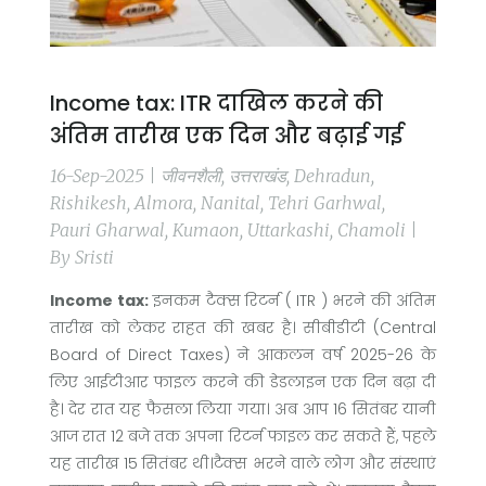
Income tax: ITR दाखिल करने की
अंतिम तारीख एक दिन और बढ़ाई गई
16-Sep-2025 | जीवनशैली, उत्तराखंड, Dehradun,
Rishikesh, Almora, Nanital, Tehri Garhwal,
Pauri Gharwal, Kumaon, Uttarkashi, Chamoli |
By Sristi
Income tax:
इनकम टैक्‍स रिटर्न ( ITR ) भरने की अंतिम
तारीख को लेकर राहत की खबर है। सीबीडीटी (Central
Board of Direct Taxes) ने आकलन वर्ष 2025-26 के
लिए आईटीआर फाइल करने की डेडलाइन एक दिन बढ़ा दी
है। देर रात यह फैसला ल‍िया गया। अब आप 16 सितंबर यानी
आज रात 12 बजे तक अपना रिटर्न फाइल कर सकते हैं, पहले
यह तारीख 15 सितंबर थी।टैक्स भरने वाले लोग और संस्थाएं