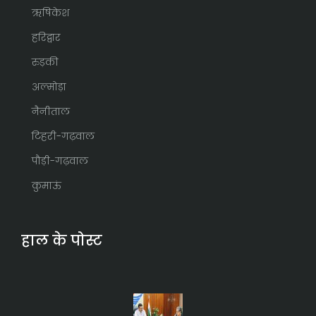
ऋषिकेश
हरिद्वार
रुड़की
अल्मोड़ा
नैनीताल
टिहरी-गढ़वाल
पौड़ी-गढ़वाल
कुमाऊं
हाल के पोस्ट