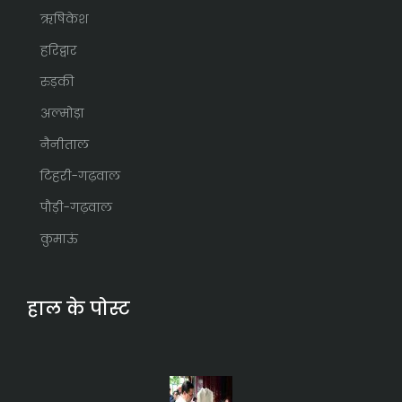
ऋषिकेश
हरिद्वार
रुड़की
अल्मोड़ा
नैनीताल
टिहरी-गढ़वाल
पौड़ी-गढ़वाल
कुमाऊं
हाल के पोस्ट