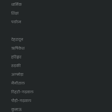
धार्मिक
शिक्षा
पर्यटन
देहरादून
ऋषिकेश
हरिद्वार
रुड़की
अल्मोड़ा
नैनीताल
टिहरी-गढ़वाल
पौड़ी-गढ़वाल
कुमाऊं