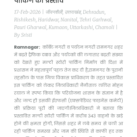
पार्किंग का प्रस्ताव
17-Feb-2026 | जीवनशैली, उत्तराखंड, Dehradun,
Rishikesh, Haridwar, Nanital, Tehri Garhwal,
Pauri Gharwal, Kumaon, Uttarkashi, Chamoli |
By Sristi
Ramnagar:
कॉर्बेट नगरी व पर्यटन नगरी रामनगर शहर
में बढ़ते ट्रैफिक दबाव और पर्यटकों की लगातार बढ़ती संख्या
को देखते हुए मल्टी स्टोरी पार्किंग निर्माण की दिशा में
प्रशासन ने महत्वपूर्ण पहल तेज कर दी है,रामनगर के पुरानी
तहसील के पास जिला विकास प्राधिकरण के तहत प्रस्तावित
इस पार्किंग को लेकर जिलाधिकारी नैनीताल ललित मोहन
रयाल ने स्पष्ट किया कि परियोजना शासन के संज्ञान में है
और जल्द ही इसकी ईएफसी (एक्सपेंडिचर फाइनेंस कमेटी)
की प्रक्रिया पूरी की जाएगी।जिलाधिकारी ने बताया कि
प्रस्तावित मल्टी स्टोरी पार्किंग में करीब 343 वाहनों के खड़े
होने की क्षमता होगी, जिससे शहर में लंबे समय से चली आ
रही पार्किंग समस्या और जाम की स्थिति से काफी हद तक