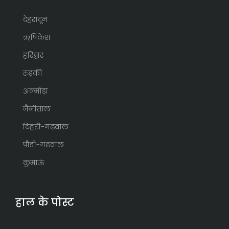
देहरादून
ऋषिकेश
हरिद्वार
रुड़की
अल्मोड़ा
नैनीताल
टिहरी-गढ़वाल
पौड़ी-गढ़वाल
कुमाऊं
हाल के पोस्ट