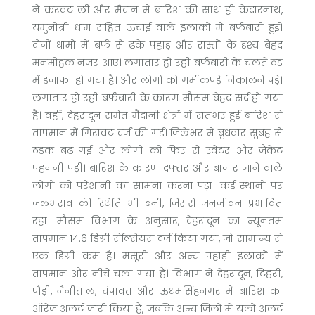
ने करवट ली और मैदान में बारिश की साथ ही केदारनाथ,
यमुनोत्री धाम सहित ऊंचाई वाले इलाकों में बर्फबारी हुई।
दोनों धामों में बर्फ से ढके पहाड़ और रास्तों के दृश्य बेहद
मनमोहक नजर आए। लगातार हो रही बर्फबारी के चलते ठंड
में इजाफा हो गया है। और लोगों को गर्म कपड़े निकालने पड़े।
लगातार हो रही बर्फबारी के कारण मौसम बेहद सर्द हो गया
है। वहीं, देहरादून समेत मैदानी क्षेत्रों में रातभर हुई बारिश से
तापमान में गिरावट दर्ज की गई। जिलेभर में बुधवार सुबह से
ठंडक बढ़ गई और लोगों को फिर से स्वेटर और जैकेट
पहननी पड़ी। बारिश के कारण दफ्तर और बाजार जाने वाले
लोगों को परेशानी का सामना करना पड़ा। कई स्थानों पर
जलभराव की स्थिति भी बनी, जिससे जनजीवन प्रभावित
रहा। मौसम विभाग के अनुसार, देहरादून का न्यूनतम
तापमान 14.6 डिग्री सेल्सियस दर्ज किया गया, जो सामान्य से
एक डिग्री कम है। मसूरी और अन्य पहाड़ी इलाकों में
तापमान और नीचे चला गया है। विभाग ने देहरादून, टिहरी,
पौड़ी, नैनीताल, चंपावत और ऊधमसिंहनगर में बारिश का
ऑरेंज अलर्ट जारी किया है, जबकि अन्य जिलों में यलो अलर्ट