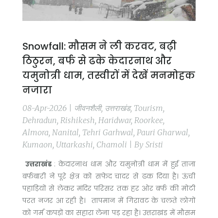
Snowfall: मौसम ने ली करवट, बढ़ी
ठिठुरन, बर्फ से ढके केदारनाथ और
यमुनोत्री धाम, तस्वीरों में देखें मनमोहक
नजारा
08-Apr-2026 | जीवनशैली, उत्तराखंड, Tourism,
Dehradun, Rishikesh, Haridwar, Roorkee,
Almora, Nanital, Tehri Garhwal, Pauri Gharwal,
Kumaon, Uttarkashi, Chamoli | By Sristi
उत्तराखंड
: केदारनाथ धाम और यमुनोत्री धाम में हुई ताजा
बर्फबारी ने पूरे क्षेत्र को सफेद चादर से ढक दिया है। ऊंची
पहाड़ियों से लेकर मंदिर परिसर तक हर ओर बर्फ की मोटी
परत नजर आ रही है। तापमान में गिरावट के चलते लोगों
को गर्म कपड़ों का सहारा लेना पड़ रहा है। उत्तराखंड में मौसम