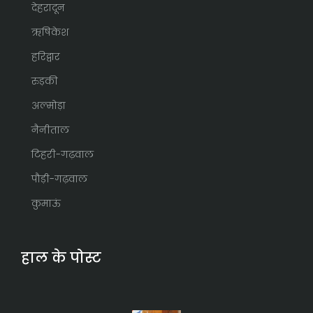
देहरादून
ऋषिकेश
हरिद्वार
रुड़की
अल्मोड़ा
नैनीताल
टिहरी-गढ़वाल
पौड़ी-गढ़वाल
कुमाऊं
हाल के पोस्ट