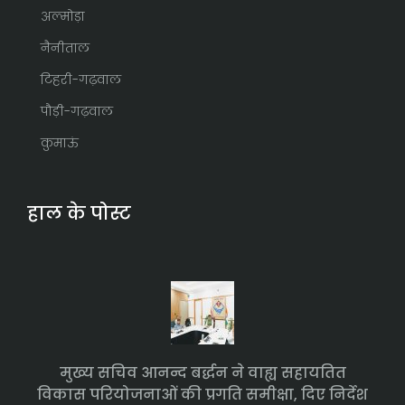
अल्मोड़ा
नैनीताल
टिहरी-गढ़वाल
पौड़ी-गढ़वाल
कुमाऊं
हाल के पोस्ट
मुख्य सचिव आनन्द बर्द्धन ने वाह्य सहायतित
विकास परियोजनाओं की प्रगति समीक्षा, दिए निर्देश