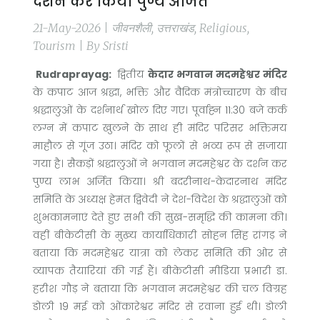
दर्शन कर किया पुण्य अर्जित
21-May-2026 | जीवनशैली, उत्तराखंड, Religious,
Tourism | By Sristi
Rudraprayag:
द्वितीय
केदार भगवान मदमहेश्वर मंदिर
के कपाट आज श्रद्धा, भक्ति और वैदिक मंत्रोच्चारण के बीच
श्रद्धालुओं के दर्शनार्थ खोल दिए गए। पूर्वाह्न 11:30 बजे कर्क
लग्न में कपाट खुलने के साथ ही मंदिर परिसर भक्तिमय
माहौल से गूंज उठा। मंदिर को फूलों से भव्य रूप से सजाया
गया है। सैकड़ों श्रद्धालुओं ने भगवान मदमहेश्वर के दर्शन कर
पुण्य लाभ अर्जित किया। श्री बदरीनाथ-केदारनाथ मंदिर
समिति के अध्यक्ष हेमंत द्विवेदी ने देश-विदेश के श्रद्धालुओं को
शुभकामनाएं देते हुए सभी की सुख-समृद्धि की कामना की।
वहीं बीकेटीसी के मुख्य कार्याधिकारी सोहन सिंह रांगड़ ने
बताया कि मदमहेश्वर यात्रा को लेकर समिति की ओर से
व्यापक तैयारियां की गई हैं। बीकेटीसी मीडिया प्रभारी डा.
हरीश गौड़ ने बताया कि भगवान मदमहेश्वर की चल विग्रह
डोली 19 मई को ओंकारेश्वर मंदिर से रवाना हुई थी। डोली