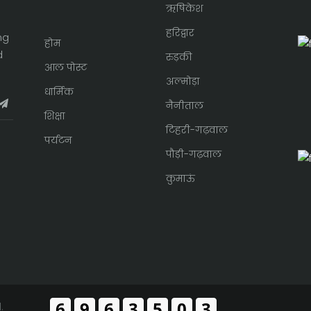
ऋषिकेश
हरिद्वार
ng
होम
d
रुड़की
आल पोस्ट
अल्मोड़ा
धार्मिक
नैनीताल
शिक्षा
टिहरी-गढ़वाल
पर्यटन
पौड़ी-गढ़वाल
कुमाऊं
6
9
6
4
1
6
6
.