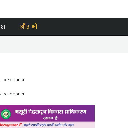
ेश
और भी