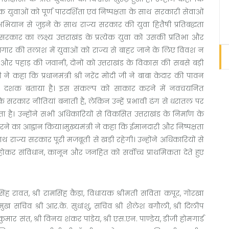
धिक युवाओं को पूर्ण पारदर्शिता एवं निष्पक्षता के साथ सरकारी सेवाओं
अभियान से जुड़ने के साथ राज्य सरकार की युवा हितैषी प्रतिबद्धता
सरकार का लक्ष्य उत्तराखंड के प्रत्येक युवा को उसकी प्रतिभा और
गार की तलाश में युवाओं को राज्य से बाहर जाने के लिए विवश न
नी और पहाड़ की जवानी, दोनों को उत्तराखंड के विकास की सबसे बड़ी
 ने कहा कि प्रधानमंत्री श्री नरेंद्र मोदी जी ने बाबा केदार की पावन
 का दशक बताया है। इस संकल्प को साकार करने में नवचयनित
कि सरकार नीतियां बनाती है, लेकिन उन्हें प्रभावी ढंग से धरातल पर
 है। उन्होंने सभी अधिकारियों से विकसित उत्तराखंड के निर्माण के
रने का आह्वान किया।मुख्यमंत्री ने कहा कि ईमानदारी और निष्पक्षता
ाथ राज्य सरकार पूरी मजबूती से खड़ी रहेगी। उन्होंने अधिकारियों से
 होकर संविधान, कानून और जनहित को सर्वोच्च प्राथमिकता देते हुए
िंह रावत, श्री रामसिंह कैड़ा, विधायक श्रीमती सविता कपूर, गोरखा
ुख सचिव श्री आर.के. सुधांशु, सचिव श्री शैलेश बगौली, श्री दिलीप
कुमार संत, श्री विनय शंकर पांडेय, श्री एस.एन. पाण्डेय, डीजी होमगार्ड