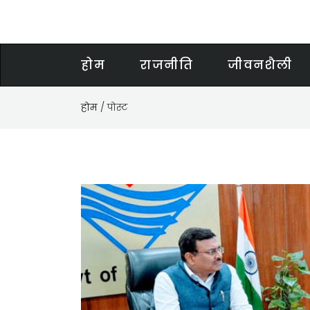
होम
राजनीति
जीवनशैली
होम
/ पोस्ट