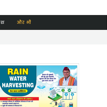
ेश
और भी