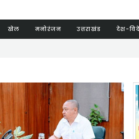
खेल
मनोरंजन
उत्तराखंड
देश-विद