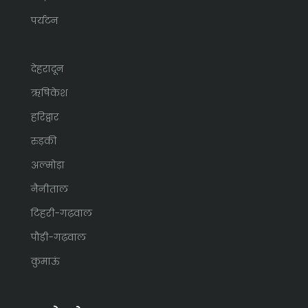
पर्यटन
देहरादून
ऋषिकेश
हरिद्वार
रुड़की
अल्मोड़ा
नैनीताल
टिहरी-गढ़वाल
पौड़ी-गढ़वाल
कुमाऊं