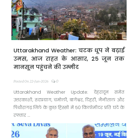
Uttarakhand Weather: चटक धूप ने बढ़ाई
उमस, आज राहत के आसार, 25 जून तक
मानसून पहुंचने की उम्मीद
0
Posted On 22-Jun-2026
Uttarakhand Weather Update: देहरादून समेत
उत्तरकाशी, रुद्रप्रयाग, चमोली, बागेश्वर, टिहरी, नैनीताल और
पिथौरागढ़ जिले के कुछ हिस्सों में 50 किलोमीटर प्रति घंटे के
रफ्तार ...