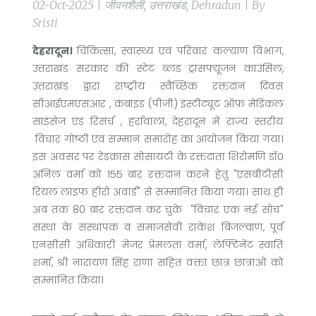
02-Oct-2025 | जीवनशैली, उत्तराखंड, Dehradun | By
Sristi
देहरादून।
चिकित्सा, स्वास्थ्य एवं परिवार कल्याण विभाग,
उत्तराखंड सरकार की स्टेट ब्लड ट्रांसफ्यूजन काउंसिल,
उत्तराखंड द्वारा राष्ट्रीय स्वैच्छिक रक्तदान दिवस
सीआईएमएसआर , कंबाइंड (पीजी) इंस्टीट्यूट ऑफ़ मेडिकल
साइंसेज एंड रिसर्च , हर्रावाला, देहरादून में राज्य स्तरीय
विचार गोष्ठी एवं सम्मान समारोह का आयोजन किया गया।
इस अवसर पर रेडक्रास सोसायटी के रक्तदाता शिरोमणि डॉ०
अनिल वर्मा को 155 बार रक्तदान करने हेतु "एसबीटीसी
रियल लाइफ हीरो अवार्ड" से सम्मानित किया गया। साथ ही
अब तक 80 बार रक्तदान कर चुके "विचार एक नई सोच"
संस्था के संस्थापक व समाजसेवी राकेश बिजल्वाण, पूर्व
एनसीसी अधिकारी मेजर प्रेमलता वर्मा, लेफ्टिनेंट स्वाति
शर्मा, श्री नारायण सिंह राणा सहित वक्ता छात्र छात्राओं को
सम्मानित किया।