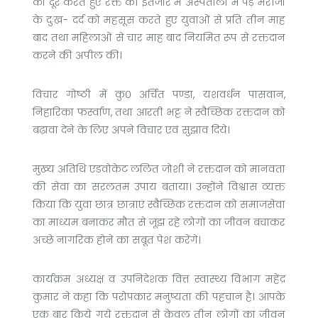
को दूर करते हुए रक्त की इंतजार में अस्पतालों में पड़े मरीजों
के दुःख- दर्द को महसूस करते हुए युवाओं से प्रति तीन माह
बाद तथा महिलाओं से चार माह बाद नियमित रूप से रक्तदान
करने की अपील की।
विचार गोष्ठी में कु० अर्चित पण्डा, यशवर्धन पासवान,
निहारिका फर्स्वाण, तथा आरती भट्ट ने स्वैच्छिक रक्तदान को
बढ़ावा देने के लिए अपने विचार एवं सुझाव दिये।
मुख्य अतिथि एडवोकेट ललित जोशी ने रक्तदान को मानवता
की सेवा का सरलतम उपाय बताया। उन्होंने विश्वास व्यक्त
किया कि युवा छात्र छात्राएं स्वैच्छिक रक्तदान को समाजसेवा
का माध्यम बनाकर मौत से जूझ रहे लोगों का जीवन बचाकर
अच्छे नागरिक होने का सबूत पेश करेंगे।
कार्यक्रम अध्यक्ष व उपनिदेशक वित्त स्वास्थ्य विभाग महेंद्र
कुमार ने कहा कि परोपकार मनुष्यता की पहचान है। आपके
एक बार किये गये रक्तदान से केवल तीन लोगों का जीवन