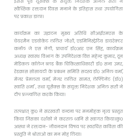
इससे पूर्व यूसैक्स के संयुक्त निदेशक अनिल सती ने
स्वैच्छिक रक्तदान दिवस मनाने के इतिहास तथा उपयोगिता
पर प्रकाश डाला।
कार्यक्रम का उद्घाटन मुख्य अतिथि सीआईएमएस के
चेयरमैन एडवोकेट ललित जोशी, एडमिनिस्ट्रेटिव डायरेक्टर
कर्नल जे एस नेगी, प्राचार्य डॉ०आर एन सिंह, कार्यक्रम
अध्यक्ष स्वास्थ विभाग के उपनिदेशक वित्त महेन्द्र कुमार, दून
मेडिकल कॉलेज ब्लड बैंक चिकित्साधिकारी डॉ० सना उमर,
रेडक्रास सोसायटी के प्रबंधन समिति सदस्य डॉ० अनिल वर्मा,
मेजर प्रेमलता वर्मा, मेजर ललित सामंत, लेफ्टिनेंट (डॉ०)
स्वाति शर्मा , तथा यूसैक्स के संयुक्त निदेशक अनिल सती ने
दीप प्रज्ज्वलित करके किया।
तत्पश्चात् कु० ने सरस्वती वन्दना पर मनमोहक नृत्य प्रस्तुत
किया जिसका दर्शकों ने करतल ध्वनि से स्वागत किया।कु०
आस्था ने रक्तदान- जीवनदान विषय पर स्वरचित कविता की
प्रस्तुति ने श्रोताओं का मन मोह लिया।