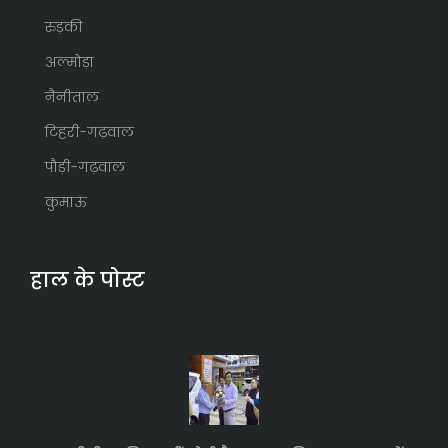
रुड़की
अल्मोड़ा
नैनीताल
टिहरी-गढ़वाल
पौड़ी-गढ़वाल
कुमाऊं
हाल के पोस्ट