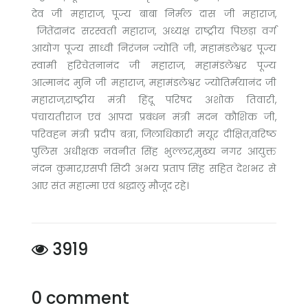
देव जी महाराज, पूज्य बाबा निर्मल दास जी महाराज,
जितेंद्रानंद सरस्वती महाराज, अध्यक्ष राष्ट्रीय पिछड़ा वर्ग
आयोग पूज्य साध्वी निरंजन ज्योति जी, महामंडलेश्वर पूज्य
स्वामी हरिचेतनानंद जी महाराज, महामंडलेश्वर पूज्य
आत्मानंद मुनि जी महाराज, महामंडलेश्वर ज्योतिर्मयानंद जी
महाराज,राष्ट्रीय मंत्री हिंदू परिषद अशोक तिवारी,
पंचायतीराज एवं आपदा प्रबंधन मंत्री मदन कौशिक जी,
परिवहन मंत्री प्रदीप बत्रा, जिलाधिकारी मयूर दीक्षित,वरिष्ठ
पुलिस अधीक्षक नवनीत सिंह भुल्लर,मुख्य नगर आयुक्त
नंदन कुमार,एसपी सिटी अभय प्रताप सिंह सहित देशभर से
आए संत महात्मा एवं श्रद्धालु मौजूद रहे।
3919
0 comment