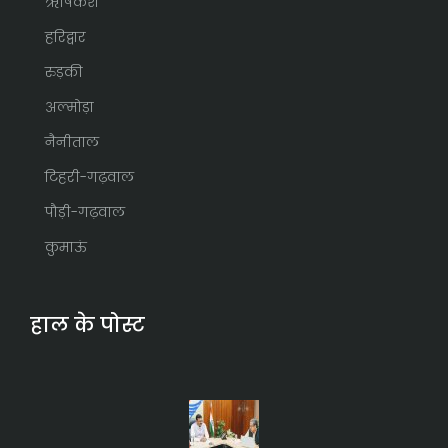
ऋषिकेश
हरिद्वार
रुड़की
अल्मोड़ा
नैनीताल
टिहरी-गढ़वाल
पौड़ी-गढ़वाल
कुमाऊं
हाल के पोस्ट