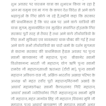
शुभ अवसर पर चारधाम यात्रा का शुभारभ किया जा रहा है
आज मां यमुना एवं मां गंगा के कपाट देश विदेश से आने वाले
श्रद्धालुओं के लिए खोले जा रहे है,उन्होंने कहा कि सरकार
की प्राथमिकता है कि चार धाम पर आने वाले यात्रियों की
यात्रा सुगम, सुव्यवस्थित एवं सुरक्षित संचालित हो,इसके लिए
सरकार पूरी तरह से तैयार है तथा आने वाले तीर्थयात्रियों के
लिए सभी सुविधाएं एवं व्यवस्थाएं चाक चौबंद की गई है तथा
आने वाले सभी तीर्थयात्रियों का चारों धामों के दर्शन सुगमता
से कराना सरकार की प्राथमिकता है।इस अवसर पर पूज्य
स्वामी बालकानंद जी महाराज, पूज्य बीकानेर स्वामी
विशोकानन्द भारती जी महाराज, योग ऋषि पूज्य स्वामी
रामदेव जी महाराज,साध्वी ऋतंभरा (दीदी मां), पूज्य स्वामी
महाराज अविचल दास जी, अखिल भारतीय अखाड़ा परिषद के
अध्यक्ष श्री महंत रवींद्र पूरी महाराज,निरंजनी अखाड़े के
आचार्य महामंडलेश्वर स्वामी कैलाशानंद गिरि महाराज,
आचार्य स्वामी ज्योतिर्यानंद गिरी महाराज,पूज्य स्वामी मुनि
जी महाराज, महंत ज्ञानदेव सिंह जी महाराज ,चिदानंद मुनि जी
महाराज, पूज्य आचार्य बालकृष्ण जी महाराज, स्वामी अनंत