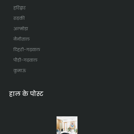
हरिद्वार
रुड़की
अल्मोड़ा
नैनीताल
टिहरी-गढ़वाल
पौड़ी-गढ़वाल
कुमाऊं
हाल के पोस्ट