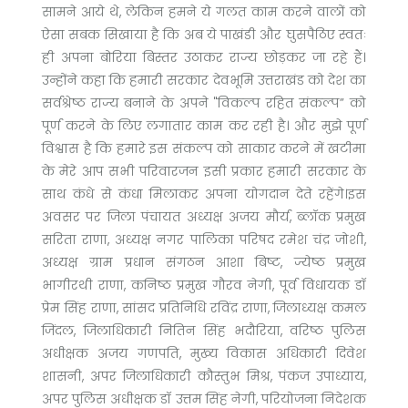
सामने आये थे, लेकिन हमने ये गलत काम करने वालों को
ऐसा सबक सिखाया है कि अब ये पाखंडी और घुसपैठिए स्वतः
ही अपना बोरिया बिस्तर उठाकर राज्य छोड़कर जा रहे हैं।
उन्होंने कहा कि हमारी सरकार देवभूमि उत्तराखंड को देश का
सर्वश्रेष्ठ राज्य बनाने के अपने "विकल्प रहित संकल्प” को
पूर्ण करने के लिए लगातार काम कर रही है। और मुझे पूर्ण
विश्वास है कि हमारे इस संकल्प को साकार करने में खटीमा
के मेरे आप सभी परिवारजन इसी प्रकार हमारी सरकार के
साथ कंधे से कंधा मिलाकर अपना योगदान देते रहेंगे।इस
अवसर पर जिला पंचायत अध्यक्ष अजय मौर्य, ब्लॉक प्रमुख
सरिता राणा, अध्यक्ष नगर पालिका परिषद रमेश चंद्र जोशी,
अध्यक्ष ग्राम प्रधान संगठन आशा बिष्ट, ज्येष्ठ प्रमुख
भागीरथी राणा, कनिष्ठ प्रमुख गौरव नेगी, पूर्व विधायक डॉ
प्रेम सिंह राणा, सांसद प्रतिनिधि रविंद्र राणा, जिलाध्यक्ष कमल
जिंदल, जिलाधिकारी नितिन सिंह भदौरिया, वरिष्ठ पुलिस
अधीक्षक अजय गणपति, मुख्य विकास अधिकारी दिवेश
शासनी, अपर जिलाधिकारी कौस्तुभ मिश्र, पंकज उपाध्याय,
अपर पुलिस अधीक्षक डॉ उत्तम सिंह नेगी, परियोजना निदेशक