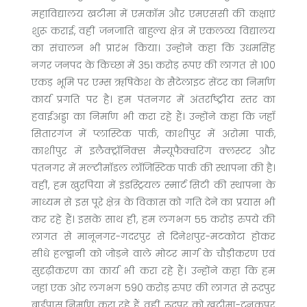
महाविद्यालय खटीमा में एमकॉम और एमएससी की कक्षाएं
शुरू कराई, वहीं जनजाति बाहुल्य क्षेत्र में एकलव्य विद्यालय
का संचालन भी प्रारंभ किया। उन्होंने कहा कि उधमसिंह
नगर जनपद के किच्छा में 351 करोड़ रूपए की लागत से 100
एकड़ भूमि पर एम्स ऋषिकेश के सैटेलाइट सेंटर का निर्माण
कार्य प्रगति पर है। हम पंतनगर में अंतर्राष्ट्रीय स्तर का
हवाईअड्डा का निर्माण भी करा रहे हैं। उन्होंने कहा कि जहाँ
सितारगंज में प्लास्टिक पार्क, काशीपुर में अरोमा पार्क,
काशीपुर में इलैक्ट्रॉनिक्स मैन्यूफैक्चरिंग क्लस्टर और
पंतनगर में मल्टीमॉडल लॉजिस्टिक पार्क की स्थापना की है।
वहीं, हम खुरपिया में इंडस्ट्रियल स्मार्ट सिटी की स्थापना के
माध्यम से इस पूरे क्षेत्र के विकास को गति देने का प्रयास भी
कर रहे हैं। इसके साथ ही, हम लगभग 55 करोड़ रुपये की
लागत से मानूनगर-गदरपुर से दिनेशपुर-मटकोटा होकर
सीधे हल्द्वानी को जोड़ने वाले मोटर मार्ग के चौड़ीकरण एवं
सुदृढ़ीकरण का कार्य भी करा रहे हैं। उन्होंने कहा कि हम
जहां एक ओर लगभग 590 करोड़ रुपए की लागत से रूद्रपुर
बाईपास निर्माण करा रहे हैं, वहीं, रूद्रपुर को खटीमा-टनकपुर