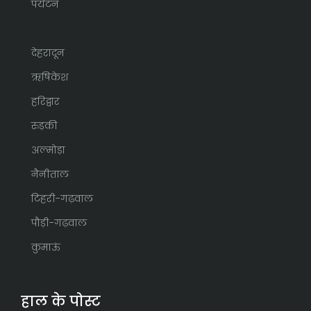
पर्यटन
देहरादून
ऋषिकेश
हरिद्वार
रुड़की
अल्मोड़ा
नैनीताल
टिहरी-गढ़वाल
पौड़ी-गढ़वाल
कुमाऊं
हाल के पोस्ट