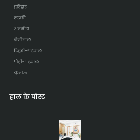
हरिद्वार
रुड़की
अल्मोड़ा
नैनीताल
टिहरी-गढ़वाल
पौड़ी-गढ़वाल
कुमाऊं
हाल के पोस्ट