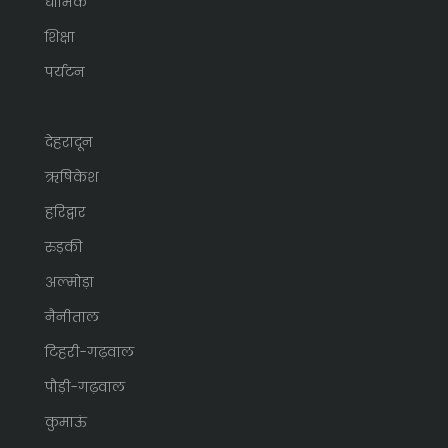
धार्मिक
शिक्षा
पर्यटन
देहरादून
ऋषिकेश
हरिद्वार
रुड़की
अल्मोड़ा
नैनीताल
टिहरी-गढ़वाल
पौड़ी-गढ़वाल
कुमाऊं